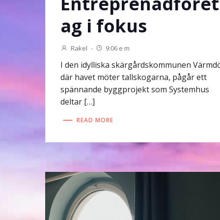
Entreprenadföret
ag i fokus
Rakel
-
9:06 e m
I den idylliska skärgårdskommunen Värmd
där havet möter tallskogarna, pågår ett
spännande byggprojekt som Systemhus
deltar […]
READ MORE