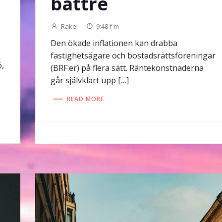
bättre
Rakel
-
9:48 f m
Den ökade inflationen kan drabba
fastighetsägare och bostadsrättsföreningar
ö,
(BRF:er) på flera sätt. Räntekonstnaderna
går självklart upp […]
READ MORE