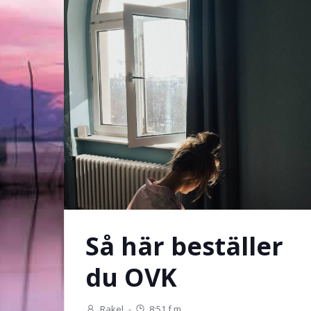
Så här beställer
du OVK
Rakel
-
8:51 f m