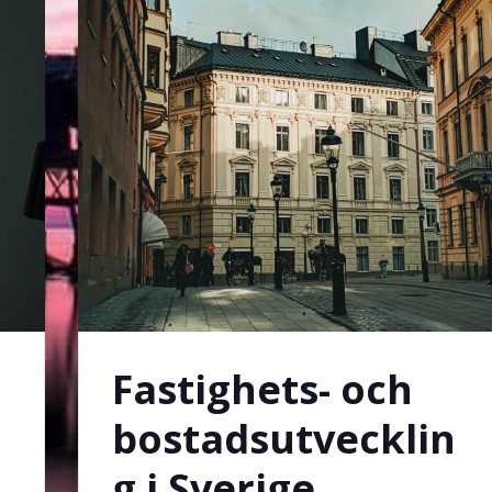
Fastighets- och
bostadsutvecklin
g i Sverige