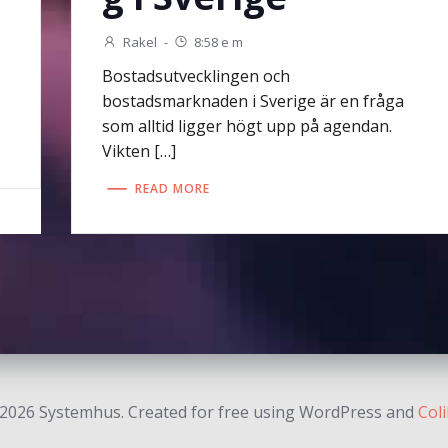
Rakel
-
8:58 e m
Bostadsutvecklingen och
bostadsmarknaden i Sverige är en fråga
som alltid ligger högt upp på agendan.
Vikten […]
READ MORE
2026 Systemhus. Created for free using WordPress and
Coli