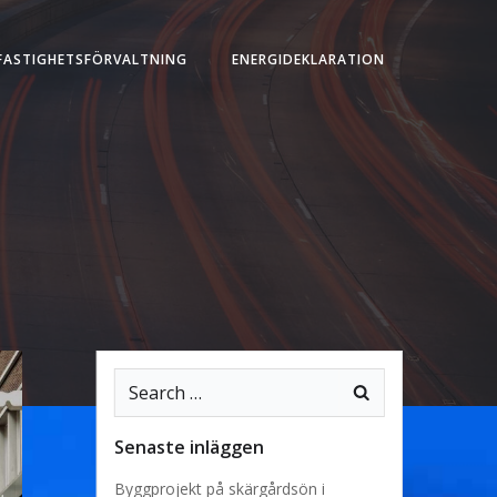
FASTIGHETSFÖRVALTNING
ENERGIDEKLARATION
Search
for:
Senaste inläggen
Byggprojekt på skärgårdsön i