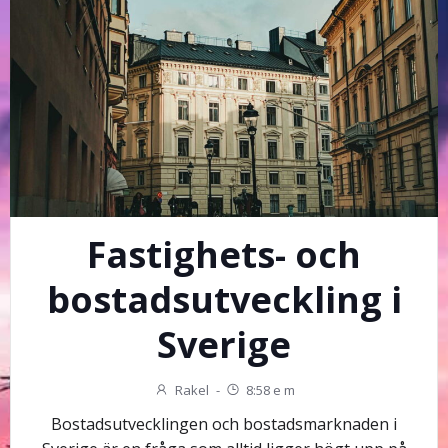
Fastighets- och
bostadsutveckling i
Sverige
Rakel
-
8:58 e m
Bostadsutvecklingen och bostadsmarknaden i